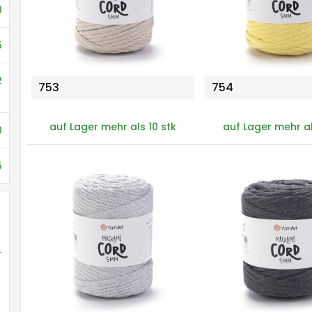
0
5
2
753
754
auf Lager mehr als 10 stk
auf Lager mehr al
0
5
r