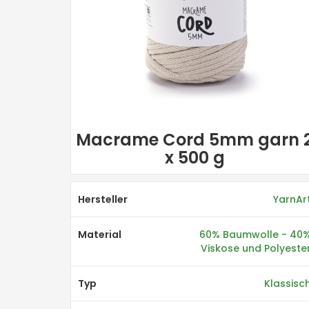
Macrame Cord 5mm garn 
x 500 g
Hersteller
YarnAr
Material
60% Baumwolle - 40
Viskose und Polyeste
Typ
Klassisc