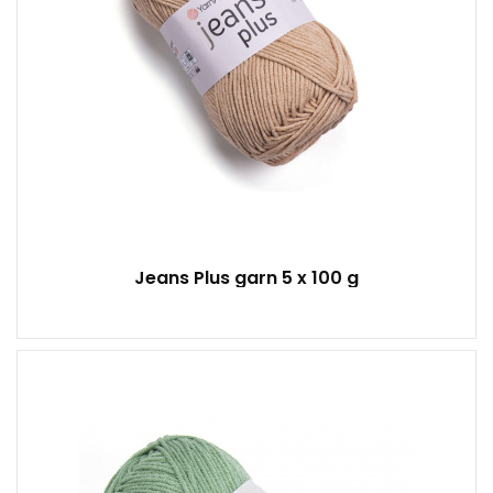
Jeans Plus garn 5 x 100 g
50% Baumwolle - 50% Acryl
Klassisch
50
150