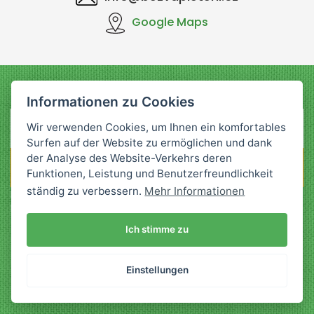
Google Maps
Nachrichten an Ihre E-Mail
Informationen zu Cookies
Wir verwenden Cookies, um Ihnen ein komfortables
Surfen auf der Website zu ermöglichen und dank
der Analyse des Website-Verkehrs deren
Senden
Funktionen, Leistung und Benutzerfreundlichkeit
ständig zu verbessern.
Mehr Informationen
Durch die Eingabe Ihrer E-Mail-Adresse stimmen Sie den
Bedingungen der Verarbeitung
personenbezogener Daten
zu
Ich stimme zu
Einstellungen