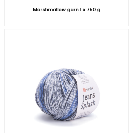
Marshmallow garn 1 x 750 g
55% Wolle - 45% Acryl
Klassisch
50
160
10