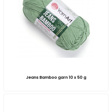
10
Jeans Bamboo garn 10 x 50 g
80 % Baumwolle – 20 % Viskose
100