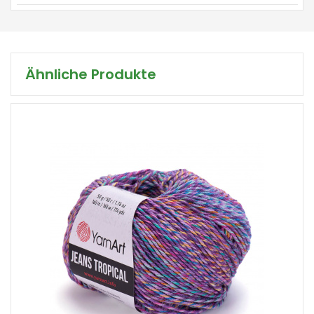
Ähnliche Produkte
55% Baumwolle - 45% Polyacryl
Fantasy
50
160
10