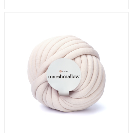
37% Baumwolle - 63% Polyamid
Fantasy
750
30
1