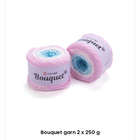
100% Baumwolle
250
500
2
500
Bouquet garn 2 x 250 g