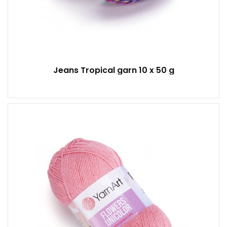
Jeans Tropical garn 10 x 50 g
55 % Baumwolle – 45 % Acryl
50
200
5
250