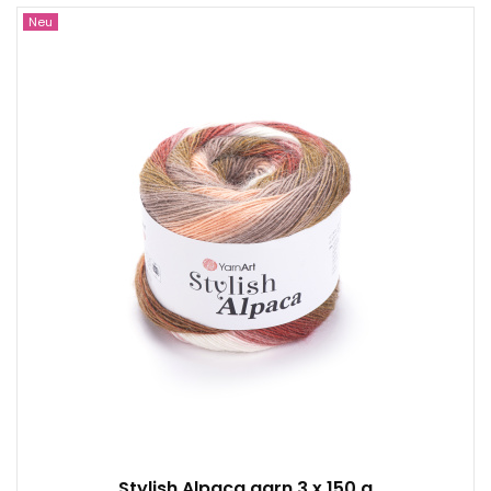
Neu
25 % Alpaka – 75 % Acryl
150
525
3
450
Stylish Alpaca garn 3 x 150 g